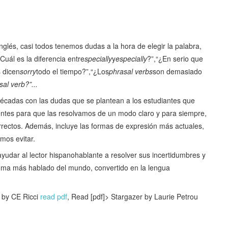
és, casi todos tenemos dudas a la hora de elegir la palabra,
uál es la diferencia entre
specially
y
especially
?”,“¿En serio que
s dicen
sorry
todo el tiempo?”,“¿Los
phrasal verbs
son demasiado
sal verb?”...
 décadas con las dudas que se plantean a los estudiantes que
entes para que las resolvamos de un modo claro y para siempre,
orrectos. Además, incluye las formas de expresión más actuales,
mos evitar.
yudar al lector hispanohablante a resolver sus incertidumbres y
dioma más hablado del mundo, convertido en la lengua
 by CE Ricci
read pdf
, Read [pdf]> Stargazer by Laurie Petrou