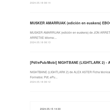
2024.05.18 08:14
MUSKER AMARRUAK (edición en euskera) EBOO
MUSKER AMARRUAK (edición en euskera) de JON ARRETX
ARRETXE Idioma:...
2024.05.18 08:13
[Pdf/ePub/Mobi] NIGHTBANE (LIGHTLARK 2) - A
NIGHTBANE (LIGHTLARK 2) de ALEX ASTER Ficha técni
Formatos: Pdf, ePu...
2024.05.18 08:12
2024.05.15 14:30