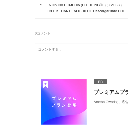
LA DIVINA COMEDIA (ED. BILINGÜE) (3 VOLS.)
EBOOK | DANTE ALIGHIERI | Descargar libro PDF 
0
コメント
PR
プレミアムプ
Ameba Ownd