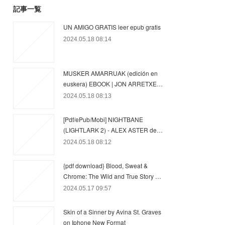
記事一覧
UN AMIGO GRATIS leer epub gratis
2024.05.18 08:14
MUSKER AMARRUAK (edición en
euskera) EBOOK | JON ARRETXE…
2024.05.18 08:13
[Pdf/ePub/Mobi] NIGHTBANE
(LIGHTLARK 2) - ALEX ASTER de…
2024.05.18 08:12
{pdf download} Blood, Sweat &
Chrome: The Wild and True Story …
2024.05.17 09:57
Skin of a Sinner by Avina St. Graves
on Iphone New Format