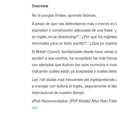
Overview
No te pongas límites, aprende idiomas.
A pesar de que nos defendamos más o menos en ingl
expresión o construcción adecuada de una frase.“¿C
en inglés no se dice
footing?”,
“¿Por qué los inglese
informales para un texto escrito?”,“¿Qué es un
phra
El British Council, familiarizado desde hace varias
acuden a sus centros, ha recopilado las más frecu
con ejemplos que ilustran los usos correctos e inc
indicando cuáles están ya aceptadas y cuáles debe
Las 100 dudas más frecuentes del inglés
pretende a
a manejar con soltura el inglés, seguramente el i
internacional de nuestro tiempo.
ePub Recomendados: [PDF/Kindle] After Rain Falls
site
,